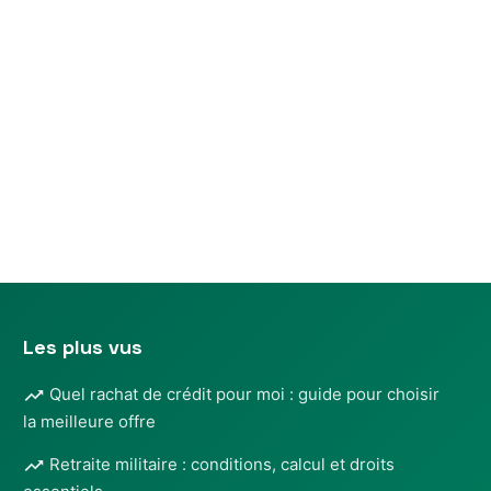
n
ns
Les plus vus
Quel rachat de crédit pour moi : guide pour choisir
la meilleure offre
Retraite militaire : conditions, calcul et droits