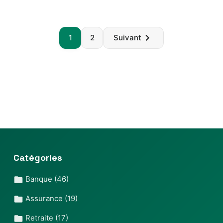
Paginatio
1
2
Suivant
des
publicatio
Catégories
Banque
(46)
Assurance
(19)
Retraite
(17)