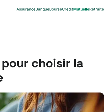
Assurance
Banque
Bourse
Credit
Mutuelle
Retraite
pour choisir la
e