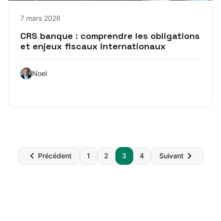
7 mars 2026
CRS banque : comprendre les obligations
et enjeux fiscaux internationaux
Noel
Pagination
Précédent
1
2
3
4
Suivant
des
publications