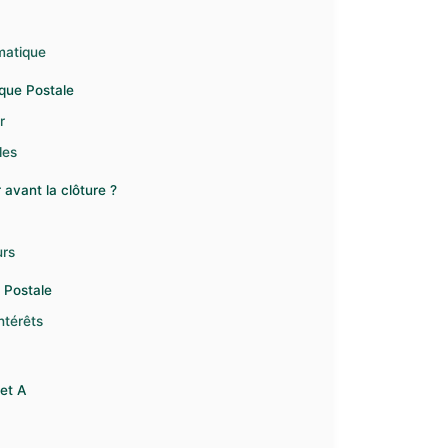
omatique
nque Postale
r
les
avant la clôture ?
urs
e Postale
ntérêts
ret A