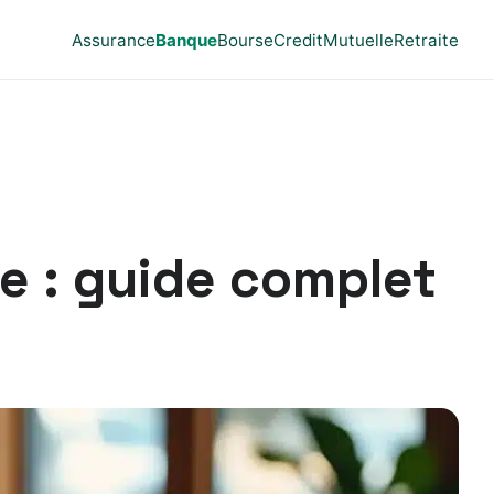
Assurance
Banque
Bourse
Credit
Mutuelle
Retraite
le : guide complet