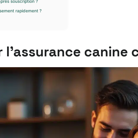
près souscription ?
sement rapidement ?
 l’assurance canine 