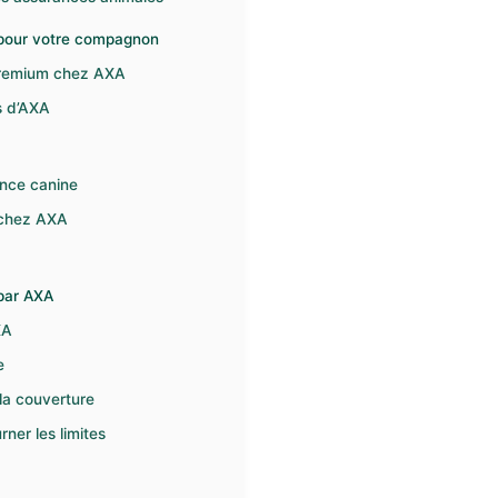
 pour votre compagnon
 premium chez AXA
s d’AXA
rance canine
n chez AXA
 par AXA
XA
e
 la couverture
rner les limites