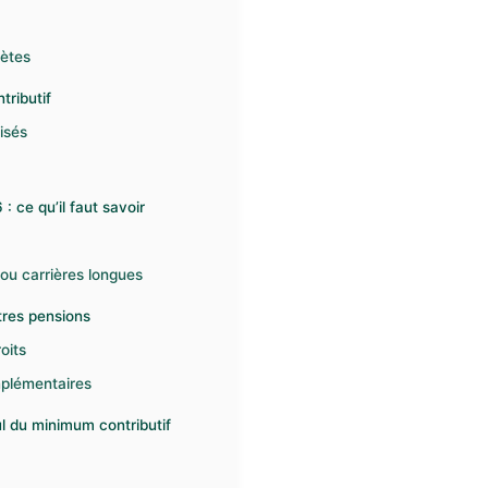
lètes
tributif
tisés
 ce qu’il faut savoir
ou carrières longues
tres pensions
oits
mplémentaires
ul du minimum contributif