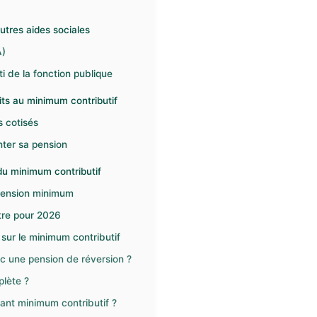
utres aides sociales
A)
i de la fonction publique
its au minimum contributif
s cotisés
nter sa pension
 du minimum contributif
 pension minimum
ître pour 2026
sur le minimum contributif
ec une pension de réversion ?
plète ?
nt minimum contributif ?